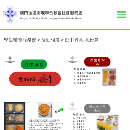
學生輔導服務部
>
活動相簿
>
疫中煮意-意粉篇