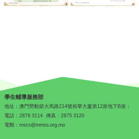
學生輔導服務部
地址：澳門勞動節大馬路214號裕華大廈第12座地下B座；
電話：
2878 3114
傳真：2875 3120
電郵：
mscs@mmss.org.mo