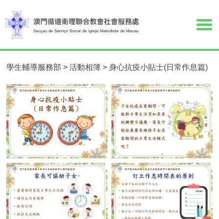
學生輔導服務部
>
活動相簿
>
身心抗疫小貼士(日常作息篇)