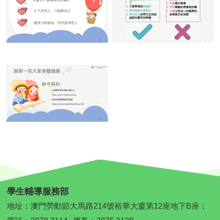
學生輔導服務部
地址：澳門勞動節大馬路214號裕華大廈第12座地下B座；