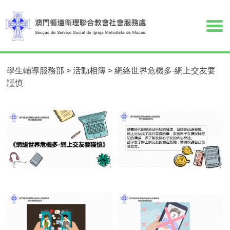
學生輔導服務部
>
活動相簿
>
網絡世界危機多-網上交友要
謹慎