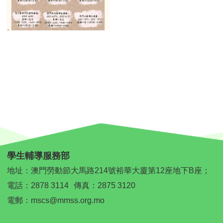
學生輔導服務部
地址：澳門勞動節大馬路214號裕華大廈第12座地下B座；
電話：
2878 3114
傳真：2875 3120
電郵：
mscs@mmss.org.mo