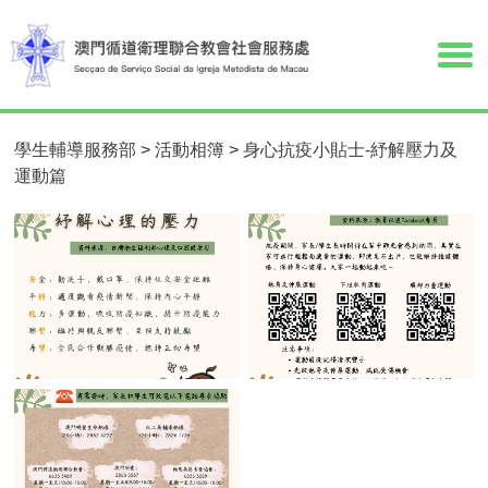
學生輔導服務部
>
活動相簿
>
身心抗疫小貼士-紓解壓力及
運動篇