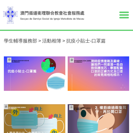
學生輔導服務部
>
活動相簿
>
抗疫小貼士-口罩篇