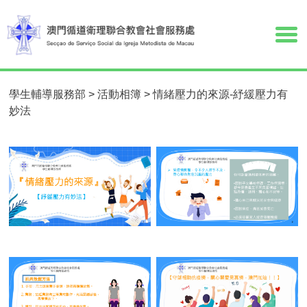
學生輔導服務部
>
活動相簿
>
情緒壓力的來源-紓緩壓力有
妙法